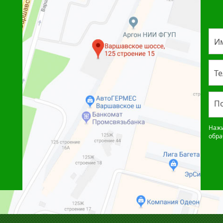
И
Т
По
Нажи
обра