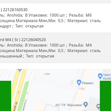
 ) 22126160530
ль:
Anshida
В Упаковке:
1000 шт
Резьба:
М6
олщина Материала Мин,мм:
0,5
Материал:
сталь
андарт
Тип:
открытая
d M4 ( St ) 22126040520
ль:
Anshida
В Упаковке:
1000 шт
Резьба:
М4
олщина Материала Мин,мм:
0,5
Материал:
сталь
еньшенный
Тип:
открытая