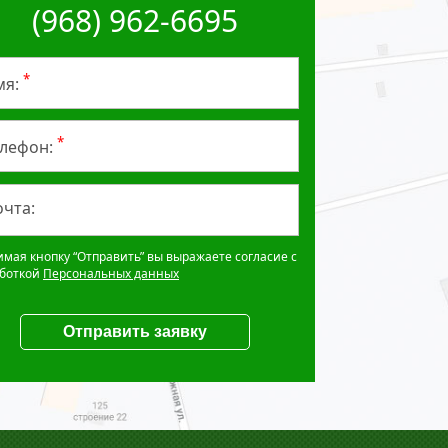
(968) 962-6695
*
мя:
*
елефон:
чта:
мая кнопку “Отправить” вы выражаете согласие с
боткой
Персональных данных