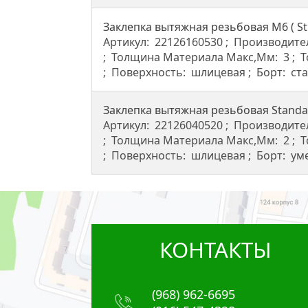
Заклепка вытяжная резьбовая M6 ( St
Артикул:
22126160530
Производите
Толщина Материала Макс,мм:
3
Т
Поверхность:
шлицевая
Борт:
ст
Заклепка вытяжная резьбовая Standar
Артикул:
22126040520
Производите
Толщина Материала Макс,мм:
2
Т
Поверхность:
шлицевая
Борт:
ум
КОНТАКТЫ
(968) 962-6695