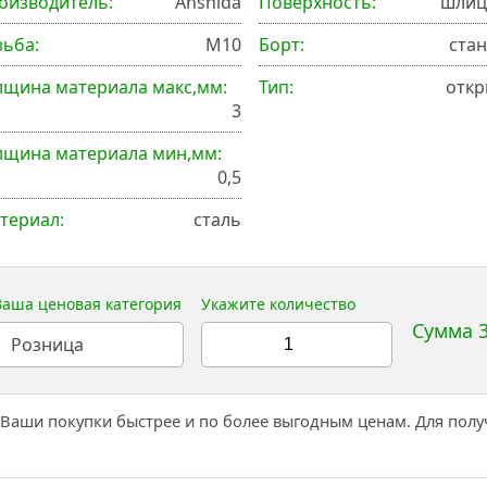
оизводитель:
Anshida
Поверхность:
шлиц
зьба:
М10
Борт:
ста
лщина материала макс,мм:
Тип:
откр
3
лщина материала мин,мм:
0,5
териал:
сталь
Ваша ценовая категория
Укажите количество
Сумма 3
Розница
 Ваши покупки быстрее и по более выгодным ценам. Для пол