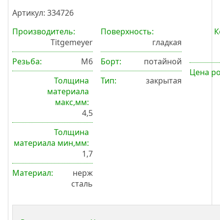
Артикул: 334726
Производитель:
Поверхность:
К
Titgemeyer
гладкая
Резьба:
М6
Борт:
потайной
Цена р
Толщина
Тип:
закрытая
материала
макс,мм:
4,5
Толщина
материала мин,мм:
1,7
Материал:
нерж
сталь